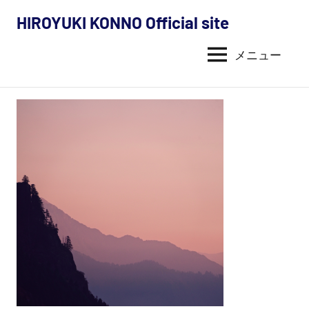
コ
HIROYUKI KONNO Official site
ン
今
テ
メニュー
野
ン
ツ
裕
へ
幸
ス
キ
の
ッ
活
プ
動
内
容
（探