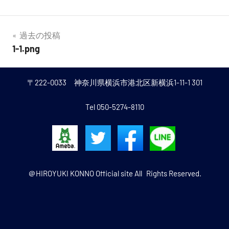
偵・
調
投
過去の投稿
1-1.png
査・
稿
ナ
交
〒222-0033 神奈川県横浜市港北区新横浜1-11-1 301
ビ
渉）、
Tel 050-5274-8110
ゲ
取
ー
り
シ
組
ョ
＠HIROYUKI KONNO Official site All Rights Reserved.
み
ン
の
ご