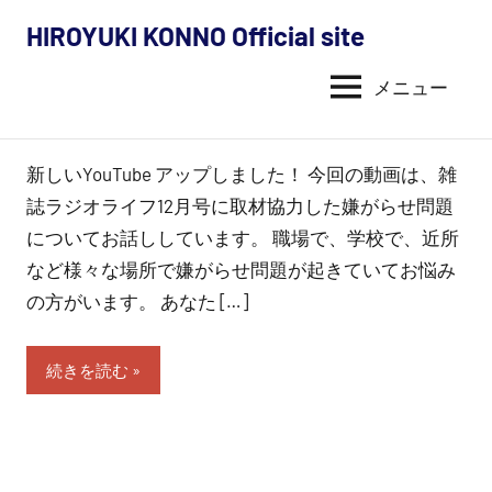
コ
HIROYUKI KONNO Official site
ン
今
テ
メニュー
野
ン
ツ
裕
へ
新しいYouTube アップしました！ 今回の動画は、雑
幸
ス
誌ラジオライフ12月号に取材協力した嫌がらせ問題
キ
の
についてお話ししています。 職場で、学校で、近所
ッ
など様々な場所で嫌がらせ問題が起きていてお悩み
活
プ
の方がいます。 あなた […]
動
続きを読む
内
容
（探