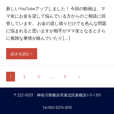
新しいYouTubeアップしました！ 今回の動画は、マ
マ友にお金を貸して悩んでいる方からのご相談に回
答しています。 お金の貸し借りだけでも色んな問題
に悩まれると思いますが相手がママ友となるとさら
に複雑な事情が絡んでいたり […]
続きを読む
投
次
1
2
3
…
11
»
の
稿
投
の
〒222-0033 神奈川県横浜市港北区新横浜1-11-1 301
稿
ペ
Tel 050-5274-8110