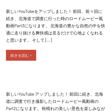
偵・
新しいYouTubeをアップしました！ 前回、前々回に
調
続き、北海道で調査に行った時のロードムービー風
動画Part3になります。 北海道の豊かな自然の中を快
査・
適に走り抜ける爽快感は見るだけで心地よくなれる
交
と思います。 そして […]
渉）、
続きを読む
取
り
組
み
新しいYouTube アップしました！ 前回に続き、北海
の
道に調査で行き撮影したロードムービー風動画の
Part2になります。 秋晴れの美しい景色を楽しみなが
ご