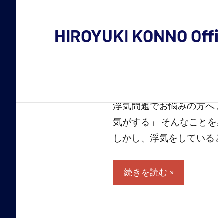
コ
ン
HIROYUKI KONNO Offic
テ
今
ン
ツ
野
へ
裕
ス
キ
幸
浮気問題でお悩みの方へ
ッ
気がする」 そんなこと
の
プ
しかし、浮気をしていると分
活
動
続きを読む
内
容