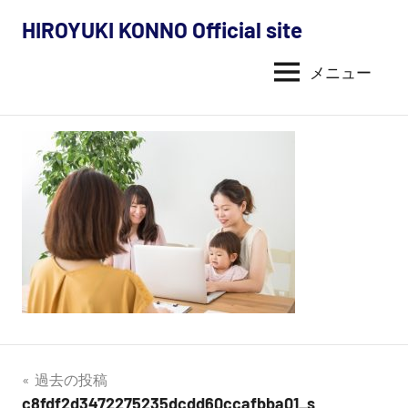
コ
HIROYUKI KONNO Official site
ン
今
テ
メニュー
野
ン
ツ
裕
へ
幸
ス
キ
の
ッ
活
プ
動
内
容
投
過去の投稿
（探
c8fdf2d3472275235dcdd60ccafbba01_s