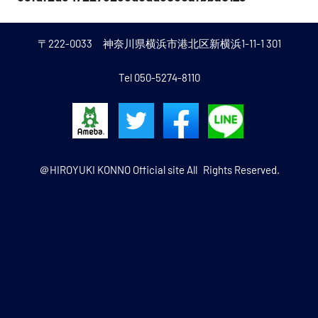
稿
偵・
ナ
〒222-0033 神奈川県横浜市港北区新横浜1-11-1 301
調
ビ
査・
Tel 050-5274-8110
ゲ
交
ー
渉）、
シ
取
ョ
＠HIROYUKI KONNO Official site All Rights Reserved.
り
ン
組
み
の
ご