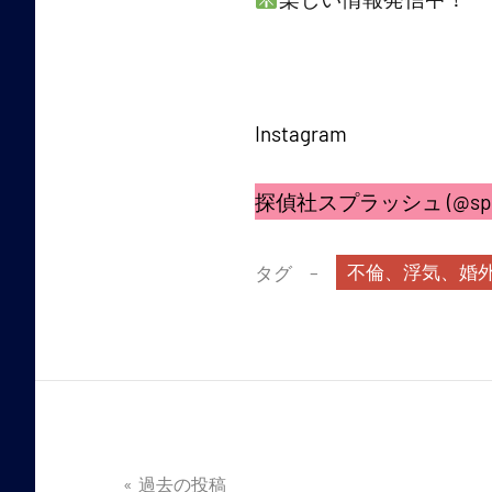
Instagram
探偵社スプラッシュ (@splash.off
不倫、浮気、婚
タグ
投
過去の投稿