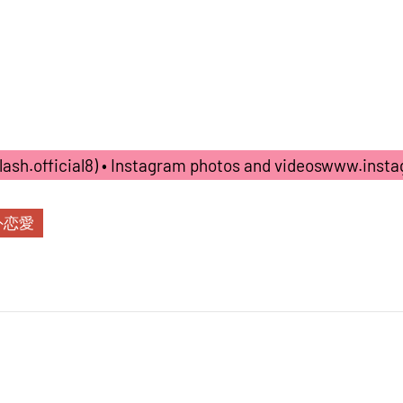
icial8) • Instagram photos and videoswww.inst
外恋愛