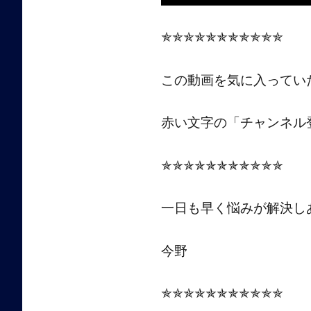
✯✯✯✯✯✯✯✯✯✯✯
この動画を気に入ってい
赤い文字の「チャンネル
✯✯✯✯✯✯✯✯✯✯✯
一日も早く悩みが解決し
今野
✯✯✯✯✯✯✯✯✯✯✯