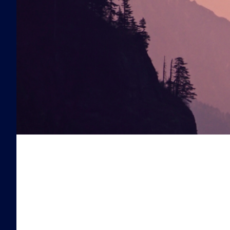
（探
偵・
調
査・
交
渉）、
取
り
組
み
の