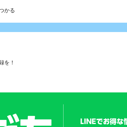
つかる
登録を！