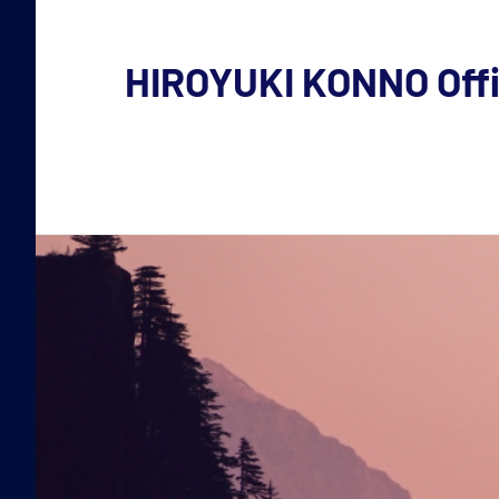
コ
ン
HIROYUKI KONNO Offic
テ
今
ン
ツ
野
へ
裕
ス
キ
幸
ッ
の
プ
活
動
内
容