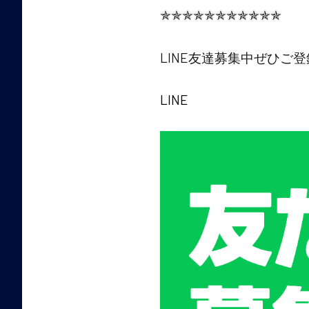
✯✯✯✯✯✯✯✯✯✯✯
​LINE友達募集中ぜひご
LINE