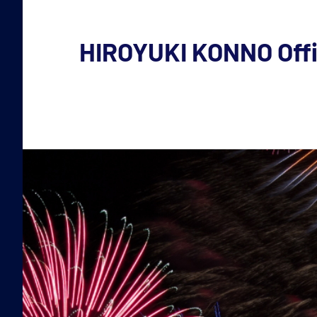
コ
ン
HIROYUKI KONNO Offic
テ
今
ン
ツ
野
へ
裕
ス
キ
幸
ッ
の
プ
活
動
内
容