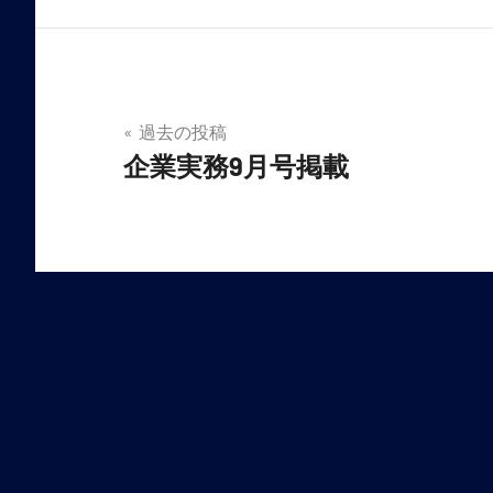
投
過去の投稿
企業実務9月号掲載
稿
ナ
ビ
ゲ
ー
シ
ョ
ン