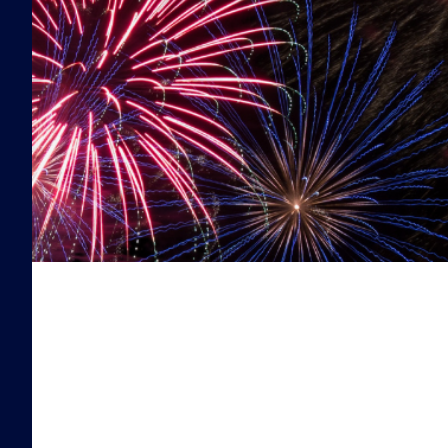
（探
偵・
調
査・
交
渉）、
取
り
組
み
の