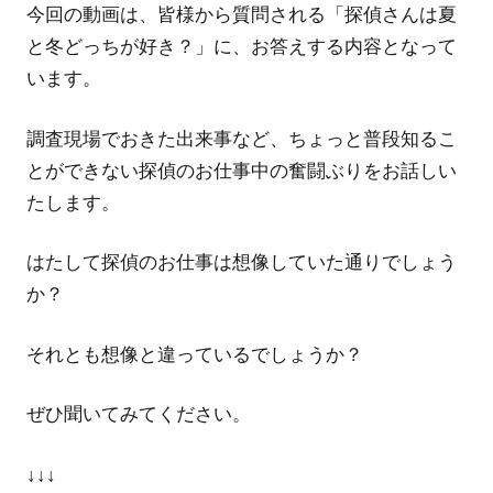
今回の動画は、皆様から質問される「探偵さんは夏
偵・
と冬どっちが好き？」に、お答えする内容となって
調
います。
査・
調査現場でおきた出来事など、ちょっと普段知るこ
交
とができない探偵のお仕事中の奮闘ぶりをお話しい
たします。
渉）、
取
はたして探偵のお仕事は想像していた通りでしょう
か？
り
組
それとも想像と違っているでしょうか？
み
ぜひ聞いてみてください。
の
↓↓↓
ご