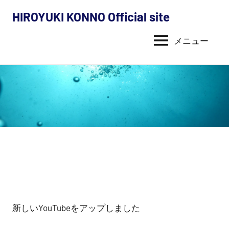
コ
HIROYUKI KONNO Official site
ン
今
テ
メニュー
野
ン
ツ
裕
へ
幸
ス
キ
の
ッ
活
プ
動
内
容
新しいYouTubeをアップしました
（探