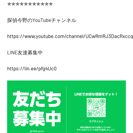
✯✯✯✯✯✯✯✯✯✯✯
探偵今野のYouTubeチャンネル
https://www.youtube.com/channel/UCwRmRJ3DacRxcc
LINE友達募集中
https://lin.ee/pfg4Uc0