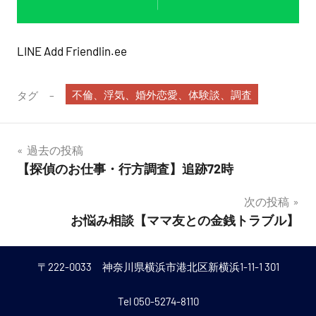
LINE Add Friendlin.ee
不倫、浮気、婚外恋愛、体験談、調査
タグ
投
過去の投稿
【探偵のお仕事・行方調査】追跡72時
稿
次の投稿
ナ
お悩み相談【ママ友との金銭トラブル】
ビ
ゲ
〒222-0033 神奈川県横浜市港北区新横浜1-11-1 301
ー
Tel 050-5274-8110