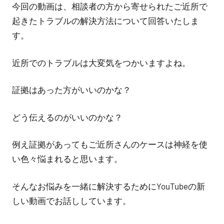
今回の動画は、相談者の方から寄せられたご近所で
偵・
起きたトラブルの解決方法について回答いたしま
調
す。
査・
近所でのトラブルは大変気をつかいますよね。
交
証拠はあった方がいいのかな？
渉）、
取
どう伝えるのがいいのかな？
り
例え証拠があってもご近所さんのケースは神経を使
組
い色々悩まれると思います。
み
そんなお悩みを一緒に解決するためにYouTubeの新
の
しい動画でお話ししています。
ご