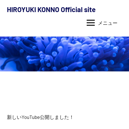
コ
HIROYUKI KONNO Official site
ン
今
テ
メニュー
野
ン
ツ
裕
へ
幸
ス
キ
の
ッ
活
プ
動
内
容
新しいYouTube公開しました！
（探