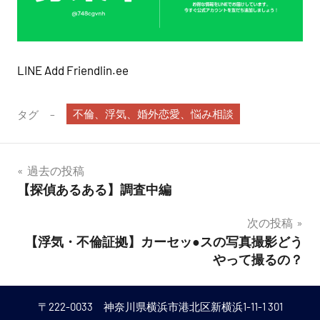
LINE Add Friendlin.ee
不倫、浮気、婚外恋愛、悩み相談
タグ
投
過去の投稿
【探偵あるある】調査中編
稿
次の投稿
ナ
【浮気・不倫証拠】カーセッ●スの写真撮影どう
ビ
やって撮るの？
ゲ
〒222-0033 神奈川県横浜市港北区新横浜1-11-1 301
ー