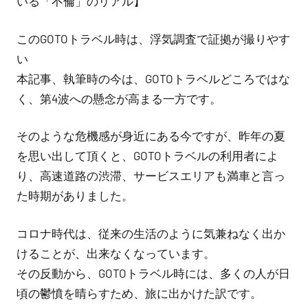
いる「不倫」のリアル】
偵・
このGOTOトラベル時は、浮気調査で証拠が撮りやす
調
い
査・
本記事、執筆時の今は、GOTOトラベルどころではな
く、第4波への懸念が高まる一方です。
交
渉）、
そのような危機感が身近にある今ですが、昨年の夏
を思い出して頂くと、GOTOトラベルの利用者によ
取
り、高速道路の渋滞、サービスエリアも満車と言っ
り
た時期がありました。
組
コロナ時代は、従来の生活のように気兼ねなく出か
み
けることが、出来なくなっています。
その反動から、GOTOトラベル時には、多くの人が日
の
頃の鬱憤を晴らすため、旅に出かけた訳です。
ご