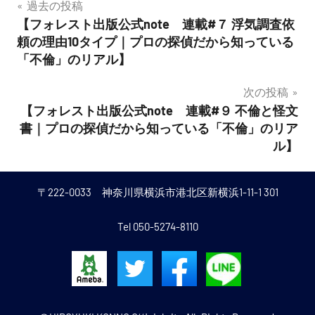
投
過去の投稿
【フォレスト出版公式note 連載#７ 浮気調査依
稿
頼の理由10タイプ｜プロの探偵だから知っている
ナ
「不倫」のリアル】
ビ
次の投稿
【フォレスト出版公式note 連載#９ 不倫と怪文
ゲ
書｜プロの探偵だから知っている「不倫」のリア
ー
ル】
シ
〒222-0033 神奈川県横浜市港北区新横浜1-11-1 301
ョ
ン
Tel 050-5274-8110