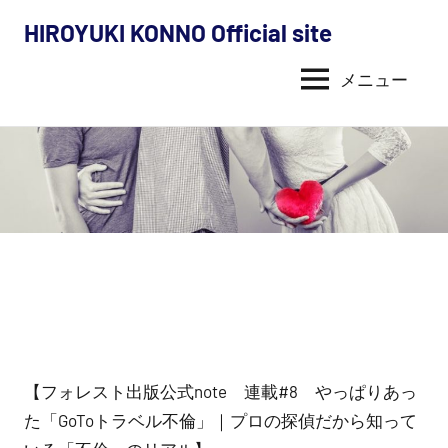
コ
HIROYUKI KONNO Official site
ン
今
テ
メニュー
野
ン
ツ
裕
へ
幸
ス
キ
の
ッ
活
プ
動
内
容
【フォレスト出版公式note 連載#8 やっぱりあっ
た「GoToトラベル不倫」｜プロの探偵だから知って
（探