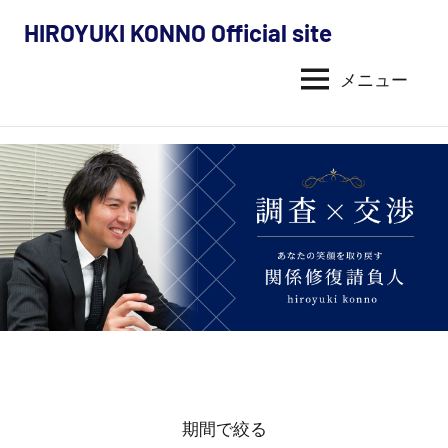
コ
HIROYUKI KONNO Official site
ン
今
テ
メニュー
野
ン
ツ
裕
へ
幸
ス
キ
の
ッ
活
プ
動
内
容
（探
期間で絞る